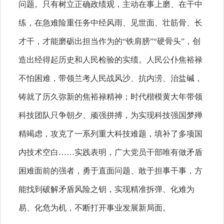
问题。只有树立正确政绩观，主动在事上磨、在干中
练，在急难险重任务中经风雨、见世面、壮筋骨、长
才干，才能磨砺出担当作为的“铁肩膀”“硬骨头”，创
造出经得起历史和人民检验的实绩。人民公仆焦裕禄
不怕困难，带领兰考人民战风沙、抗内涝、治盐碱，
铸就了历久弥新的焦裕禄精神；时代楷模黄大年带领
科技团队只争朝夕、顽强拼搏，为实现科技强国梦殚
精竭虑，攻克了一系列重大科技难题，填补了多项国
内技术空白……实践表明，广大党员干部唯有做矛盾
困难面前的强者，勇于直面问题、敢于担事干事，方
能找到破解矛盾风险之钥，实现精准拆弹、化难为
易、化危为机，不断打开事业发展新局面。