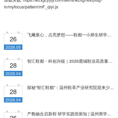
in/myfocus/pattern/mF_qiyi.js
飞飏童心，点亮梦想——鞋都一小师生研学之旅走进温...
26
2026.05
智汇鞋都・科创兴链｜2026鹿城鞋业高质量发展博...
28
2026.04
探秘“智汇鞋都”：温州鞋革产业研究院迎来少年研学团
28
2026.04
产教融合启新程 研学实践悟新知 | 温州商学院师...
26