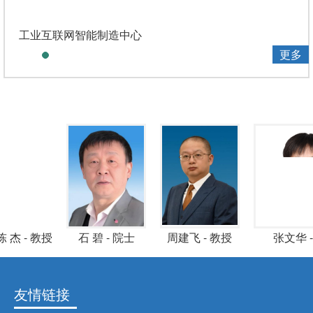
工业互联网智能制造中心
更多
陈 杰 - 教授
石 碧 - 院士
周建飞 - 教授
张文华
友情链接