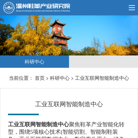
科研中心
当前位置：
首页
>
科研中心
>
工业互联网智能制造中心
工业互联网智能制造中心
工业互联网智能制造中心
聚焦鞋革产业智能化转
型，围绕5项核心技术(智能切割、智能制鞋装